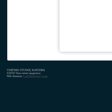
VERTIMO STUDIJŲ KATEDRA
©2010 Visos teises saugomos
Web dizainas:
LastWebAgency.com