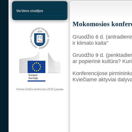
Vertimo studijos
Mokomosios konferen
Gruodžio 6 d. (antradien
ir klimato kaita"
Gruodžio 9 d. (penktadie
ar popierinė kultūra? Kuri
Konferencijose pirminink
Kviečiame aktyviai dalyva
Vertimo žodžiu direktorato (SCIC) parama